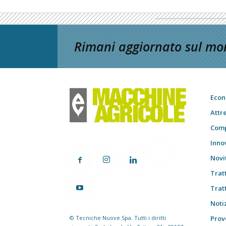
Rimani aggiornato sul mon
Econ
Attr
Comp
Inno
Novi
Trat
Trat
Notiz
© Tecniche Nuove Spa. Tutti i diritti
Prov