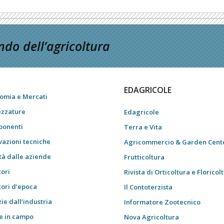
do dell’agricoltura
EDAGRICOLE
omia e Mercati
ezzature
Edagricole
onenti
Terra e Vita
vazioni tecniche
Agricommercio & Garden Cent
tà dalle aziende
Frutticoltura
tori
Rivista di Orticoltura e Floricol
tori d’epoca
Il Contoterzista
ie dall’industria
Informatore Zootecnico
e in campo
Nova Agricoltura