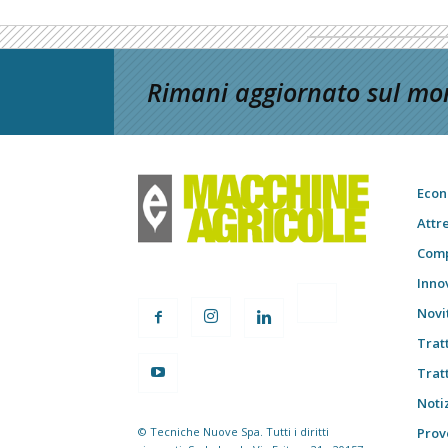
Rimani aggiornato sul mon
Econ
Attr
Comp
Inno
Novi
Trat
Trat
Notiz
© Tecniche Nuove Spa. Tutti i diritti
Prov