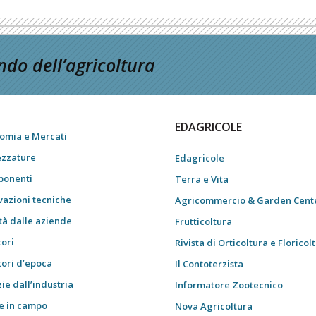
do dell’agricoltura
EDAGRICOLE
omia e Mercati
ezzature
Edagricole
onenti
Terra e Vita
vazioni tecniche
Agricommercio & Garden Cent
tà dalle aziende
Frutticoltura
tori
Rivista di Orticoltura e Floricol
tori d’epoca
Il Contoterzista
ie dall’industria
Informatore Zootecnico
e in campo
Nova Agricoltura