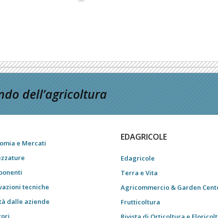
do dell’agricoltura
EDAGRICOLE
omia e Mercati
ezzature
Edagricole
onenti
Terra e Vita
vazioni tecniche
Agricommercio & Garden Cent
tà dalle aziende
Frutticoltura
tori
Rivista di Orticoltura e Floricol