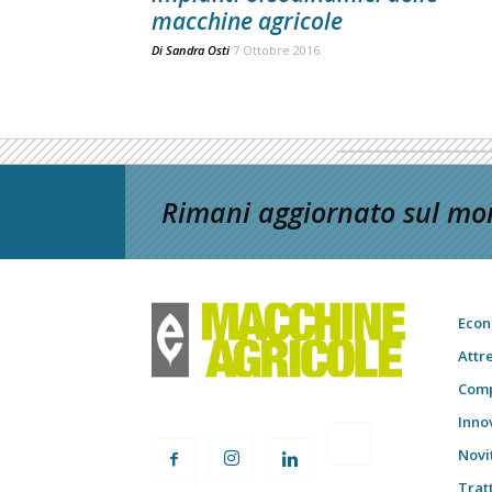
macchine agricole
Di
Sandra Osti
7 Ottobre 2016
Rimani aggiornato sul mon
Econ
Attr
Comp
Inno
Novi
Trat