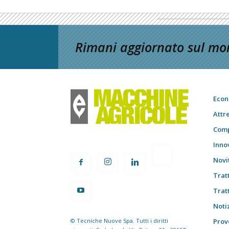
Rimani aggiornato sul mon
Econ
Attr
Comp
Inno
Novi
Trat
Trat
Notiz
© Tecniche Nuove Spa. Tutti i diritti
Prov