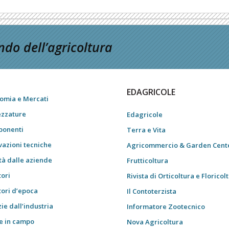
do dell’agricoltura
EDAGRICOLE
omia e Mercati
ezzature
Edagricole
onenti
Terra e Vita
vazioni tecniche
Agricommercio & Garden Cent
tà dalle aziende
Frutticoltura
tori
Rivista di Orticoltura e Floricol
tori d’epoca
Il Contoterzista
ie dall’industria
Informatore Zootecnico
e in campo
Nova Agricoltura