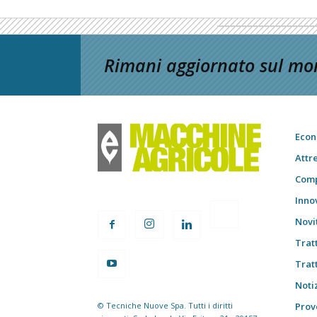
Rimani aggiornato sul mon
Econ
Attr
Comp
Inno
Novi
Trat
Trat
Notiz
© Tecniche Nuove Spa. Tutti i diritti
Prov