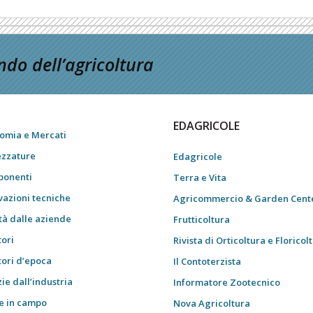
do dell’agricoltura
EDAGRICOLE
omia e Mercati
ezzature
Edagricole
onenti
Terra e Vita
vazioni tecniche
Agricommercio & Garden Cent
tà dalle aziende
Frutticoltura
tori
Rivista di Orticoltura e Floricol
tori d’epoca
Il Contoterzista
ie dall’industria
Informatore Zootecnico
e in campo
Nova Agricoltura