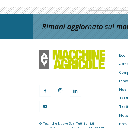
Rimani aggiornato sul mon
Econ
Attr
Comp
Inno
Novi
Trat
Trat
Notiz
© Tecniche Nuove Spa. Tutti i diritti
Prov