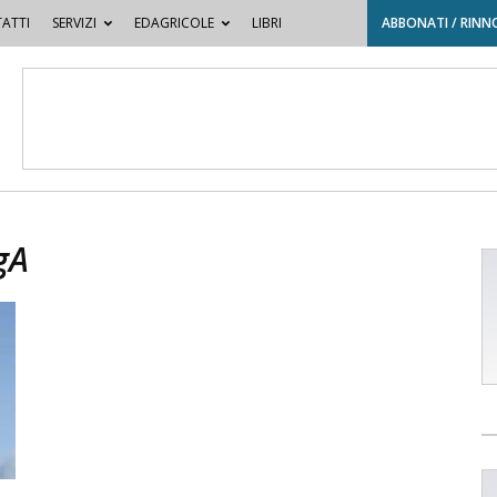
ATTI
SERVIZI
EDAGRICOLE
LIBRI
ABBONATI / RINN
gA