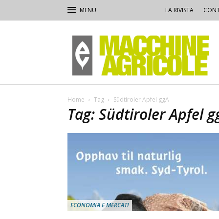
LA RIVISTA
CONT
Macchine
Agricole
Home
Tag
Südtiroler Apfel ggA
Tag: Südtiroler Apfel g
ECONOMIA E MERCATI