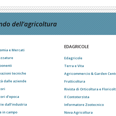
do dell’agricoltura
EDAGRICOLE
omia e Mercati
ezzature
Edagricole
onenti
Terra e Vita
vazioni tecniche
Agricommercio & Garden Cent
tà dalle aziende
Frutticoltura
tori
Rivista di Orticoltura e Floricol
tori d’epoca
Il Contoterzista
ie dall’industria
Informatore Zootecnico
e in campo
Nova Agricoltura