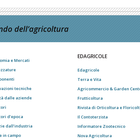
do dell’agricoltura
EDAGRICOLE
omia e Mercati
ezzature
Edagricole
onenti
Terra e Vita
vazioni tecniche
Agricommercio & Garden Cent
tà dalle aziende
Frutticoltura
tori
Rivista di Orticoltura e Floricol
tori d’epoca
Il Contoterzista
ie dall’industria
Informatore Zootecnico
e in campo
Nova Agricoltura