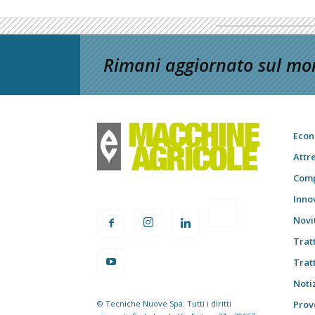
Rimani aggiornato sul mon
Econ
Attr
Comp
Inno
Novi
Trat
Trat
Notiz
© Tecniche Nuove Spa. Tutti i diritti
Prov