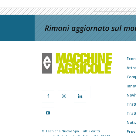
Rimani aggiornato sul mon
Econ
Attr
Comp
Inno
Novi
Trat
Trat
Notiz
© Tecniche Nuove Spa. Tutti i diritti
Prov