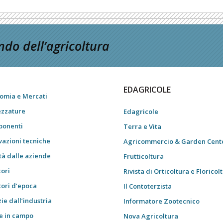
do dell’agricoltura
EDAGRICOLE
omia e Mercati
ezzature
Edagricole
onenti
Terra e Vita
vazioni tecniche
Agricommercio & Garden Cent
tà dalle aziende
Frutticoltura
tori
Rivista di Orticoltura e Floricol
tori d’epoca
Il Contoterzista
ie dall’industria
Informatore Zootecnico
e in campo
Nova Agricoltura