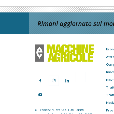
Rimani aggiornato sul mon
Econ
Attr
Comp
Inno
Novi
Trat
Trat
Notiz
© Tecniche Nuove Spa. Tutti i diritti
Prov