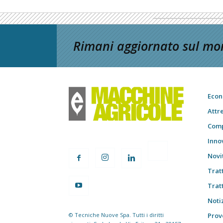
Rimani aggiornato sul mon
Econ
Attr
Comp
Inno
Novi
Trat
Trat
Notiz
© Tecniche Nuove Spa. Tutti i diritti
Prov