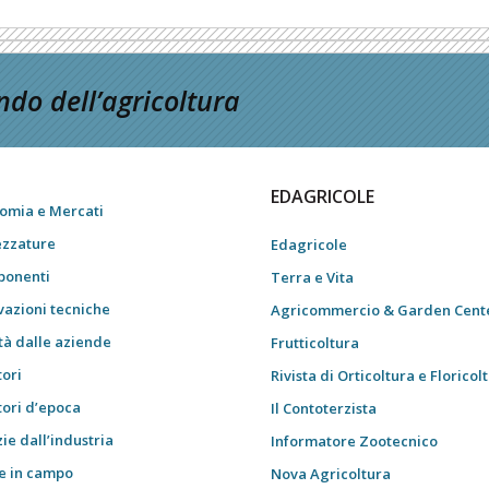
do dell’agricoltura
EDAGRICOLE
omia e Mercati
ezzature
Edagricole
onenti
Terra e Vita
vazioni tecniche
Agricommercio & Garden Cent
tà dalle aziende
Frutticoltura
tori
Rivista di Orticoltura e Floricol
tori d’epoca
Il Contoterzista
ie dall’industria
Informatore Zootecnico
e in campo
Nova Agricoltura