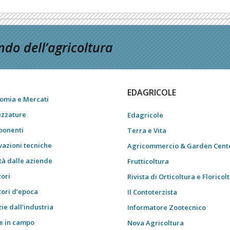
do dell’agricoltura
EDAGRICOLE
omia e Mercati
ezzature
Edagricole
onenti
Terra e Vita
vazioni tecniche
Agricommercio & Garden Cent
tà dalle aziende
Frutticoltura
tori
Rivista di Orticoltura e Floricol
tori d’epoca
Il Contoterzista
ie dall’industria
Informatore Zootecnico
e in campo
Nova Agricoltura