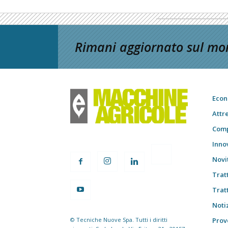
Rimani aggiornato sul mon
Econ
Attr
Comp
Inno
Novi
Trat
Trat
Notiz
© Tecniche Nuove Spa. Tutti i diritti
Prov