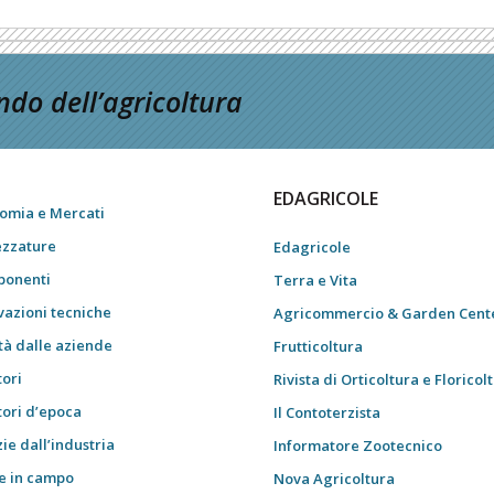
do dell’agricoltura
EDAGRICOLE
omia e Mercati
ezzature
Edagricole
onenti
Terra e Vita
vazioni tecniche
Agricommercio & Garden Cent
tà dalle aziende
Frutticoltura
tori
Rivista di Orticoltura e Floricol
tori d’epoca
Il Contoterzista
ie dall’industria
Informatore Zootecnico
e in campo
Nova Agricoltura