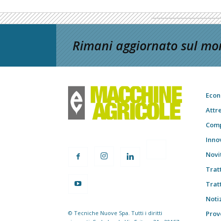
Rimani aggiornato sul mon
Econ
Attr
Comp
Inno
Novi
Trat
Trat
Notiz
© Tecniche Nuove Spa. Tutti i diritti
Prov