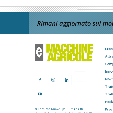
Rimani aggiornato sul mon
Econ
Attr
Comp
Inno
Novi
Trat
Trat
Notiz
© Tecniche Nuove Spa. Tutti i diritti
Prov