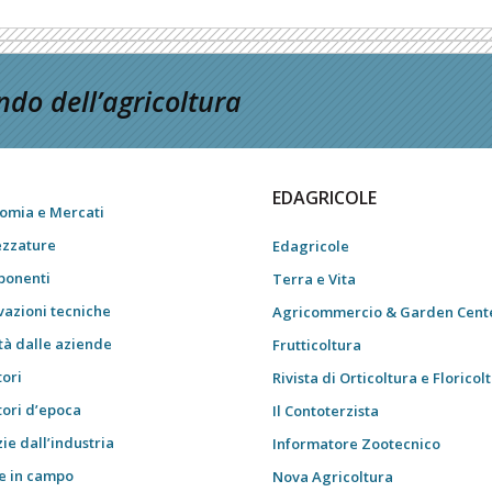
do dell’agricoltura
EDAGRICOLE
omia e Mercati
ezzature
Edagricole
onenti
Terra e Vita
vazioni tecniche
Agricommercio & Garden Cent
tà dalle aziende
Frutticoltura
tori
Rivista di Orticoltura e Floricol
tori d’epoca
Il Contoterzista
ie dall’industria
Informatore Zootecnico
e in campo
Nova Agricoltura