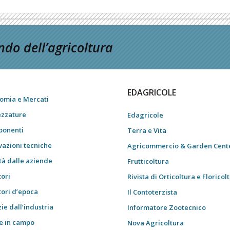
do dell’agricoltura
EDAGRICOLE
omia e Mercati
ezzature
Edagricole
onenti
Terra e Vita
vazioni tecniche
Agricommercio & Garden Cent
tà dalle aziende
Frutticoltura
tori
Rivista di Orticoltura e Floricol
tori d’epoca
Il Contoterzista
ie dall’industria
Informatore Zootecnico
e in campo
Nova Agricoltura