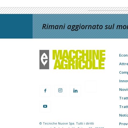
Rimani aggiornato sul mon
Econ
Attr
Comp
Inno
Novi
Trat
Trat
Notiz
© Tecniche Nuove Spa. Tutti i diritti
Prov