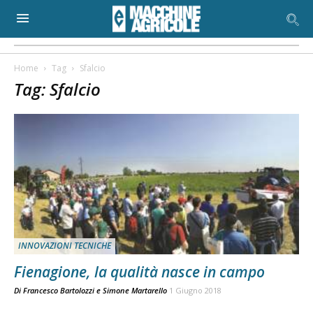
Home
Tag
Sfalcio
Tag: Sfalcio
INNOVAZIONI TECNICHE
Fienagione, la qualità nasce in campo
Di
Francesco Bartolozzi
e
Simone Martarello
1 Giugno 2018