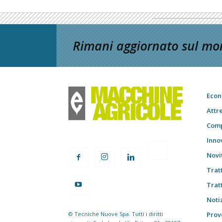
Rimani aggiornato sul mon
Econ
Attr
Comp
Inno
Novi
Trat
Trat
Notiz
© Tecniche Nuove Spa. Tutti i diritti
Prov