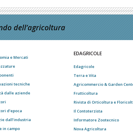
do dell’agricoltura
EDAGRICOLE
omia e Mercati
ezzature
Edagricole
onenti
Terra e Vita
vazioni tecniche
Agricommercio & Garden Cent
tà dalle aziende
Frutticoltura
tori
Rivista di Orticoltura e Floricol
tori d’epoca
Il Contoterzista
ie dall’industria
Informatore Zootecnico
e in campo
Nova Agricoltura