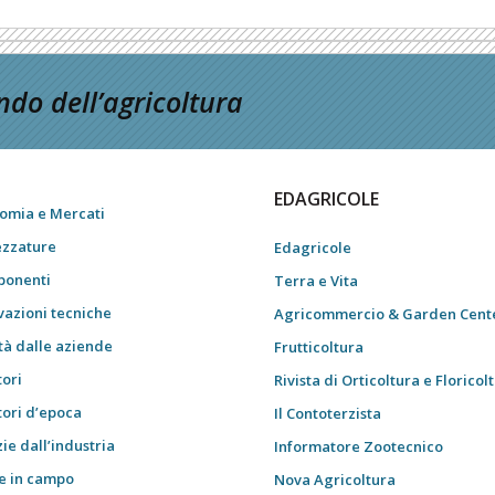
do dell’agricoltura
EDAGRICOLE
omia e Mercati
ezzature
Edagricole
onenti
Terra e Vita
vazioni tecniche
Agricommercio & Garden Cent
tà dalle aziende
Frutticoltura
tori
Rivista di Orticoltura e Floricol
tori d’epoca
Il Contoterzista
ie dall’industria
Informatore Zootecnico
e in campo
Nova Agricoltura