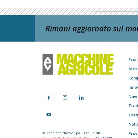
Rimani aggiornato sul mon
Econ
Attr
Comp
Inno
Novi
Trat
Trat
Notiz
© Tecniche Nuove Spa. Tutti i diritti
Prov