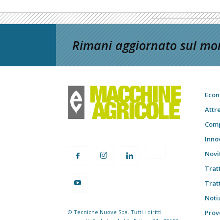
Rimani aggiornato sul mon
Econ
Attr
Comp
Inno
Novi
Trat
Trat
Notiz
© Tecniche Nuove Spa. Tutti i diritti
Prov