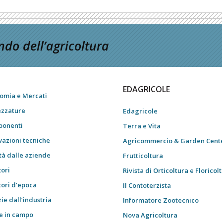
do dell’agricoltura
EDAGRICOLE
omia e Mercati
ezzature
Edagricole
onenti
Terra e Vita
vazioni tecniche
Agricommercio & Garden Cent
tà dalle aziende
Frutticoltura
tori
Rivista di Orticoltura e Floricol
tori d’epoca
Il Contoterzista
ie dall’industria
Informatore Zootecnico
e in campo
Nova Agricoltura