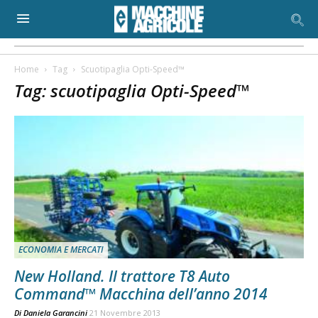
Home
Tag
Scuotipaglia Opti-Speed™
Tag: scuotipaglia Opti-Speed™
ECONOMIA E MERCATI
New Holland. Il trattore T8 Auto
Command™ Macchina dell’anno 2014
Di
Daniela Garancini
21 Novembre 2013