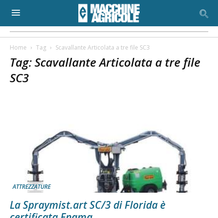
Home
Tag
Scavallante Articolata a tre file SC3
Tag: Scavallante Articolata a tre file
SC3
ATTREZZATURE
La Spraymist.art SC/3 di Florida è
certificata Enama