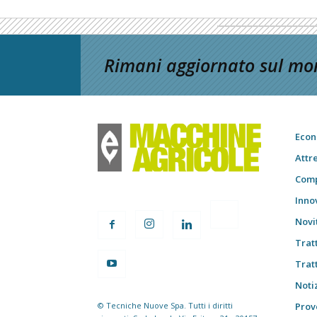
Rimani aggiornato sul mon
Econ
Attr
Comp
Inno
Novi
Trat
Trat
Notiz
© Tecniche Nuove Spa. Tutti i diritti
Prov