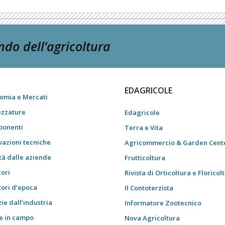
do dell’agricoltura
EDAGRICOLE
omia e Mercati
ezzature
Edagricole
onenti
Terra e Vita
vazioni tecniche
Agricommercio & Garden Cent
tà dalle aziende
Frutticoltura
tori
Rivista di Orticoltura e Floricol
tori d’epoca
Il Contoterzista
ie dall’industria
Informatore Zootecnico
e in campo
Nova Agricoltura