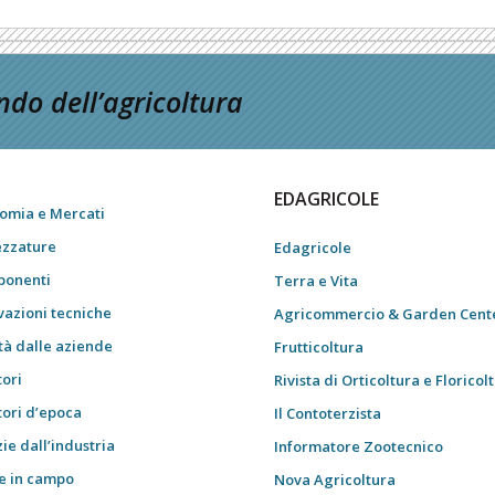
do dell’agricoltura
EDAGRICOLE
omia e Mercati
ezzature
Edagricole
onenti
Terra e Vita
vazioni tecniche
Agricommercio & Garden Cent
tà dalle aziende
Frutticoltura
tori
Rivista di Orticoltura e Floricol
tori d’epoca
Il Contoterzista
ie dall’industria
Informatore Zootecnico
e in campo
Nova Agricoltura