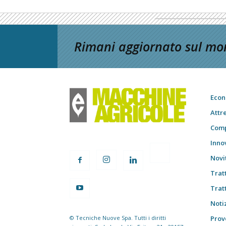
Rimani aggiornato sul mon
Econ
Attr
Comp
Inno
Novi
Trat
Trat
Notiz
© Tecniche Nuove Spa. Tutti i diritti
Prov