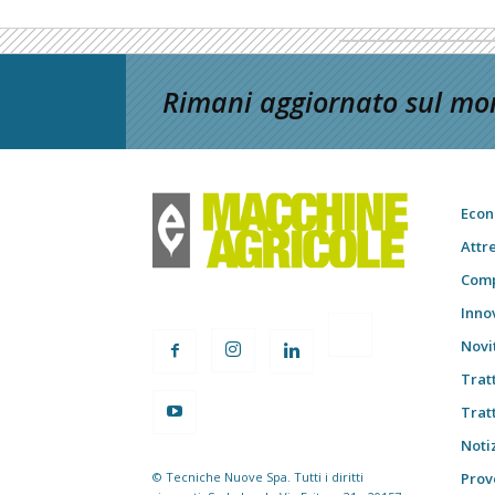
Rimani aggiornato sul mon
Econ
Attr
Comp
Inno
Novi
Trat
Trat
Notiz
© Tecniche Nuove Spa. Tutti i diritti
Prov