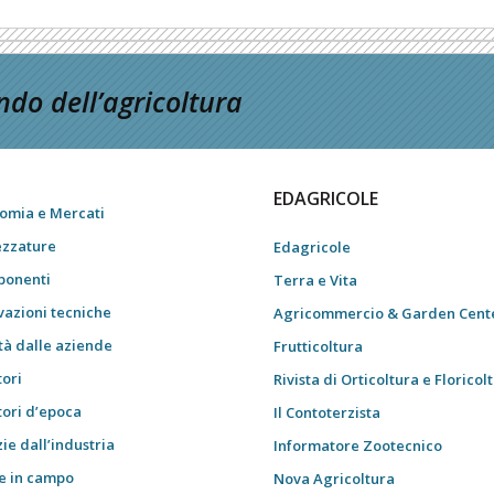
do dell’agricoltura
EDAGRICOLE
omia e Mercati
ezzature
Edagricole
onenti
Terra e Vita
vazioni tecniche
Agricommercio & Garden Cent
tà dalle aziende
Frutticoltura
tori
Rivista di Orticoltura e Floricol
tori d’epoca
Il Contoterzista
ie dall’industria
Informatore Zootecnico
e in campo
Nova Agricoltura