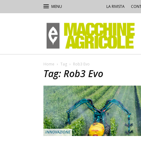
LA RIVISTA
CONT
Macchine
Agricole
Home
Tag
Rob3 Evo
Tag: Rob3 Evo
INNOVAZIONE