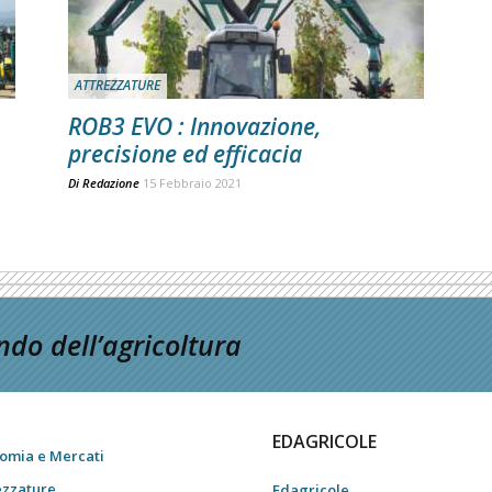
ATTREZZATURE
ROB3 EVO : Innovazione,
precisione ed efficacia
Di
Redazione
15 Febbraio 2021
do dell’agricoltura
EDAGRICOLE
omia e Mercati
ezzature
Edagricole