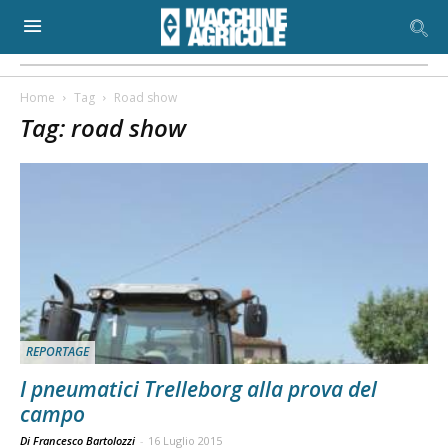
Home
Tag
Road show
Tag: road show
REPORTAGE
I pneumatici Trelleborg alla prova del
campo
Di Francesco Bartolozzi
-
16 Luglio 2015