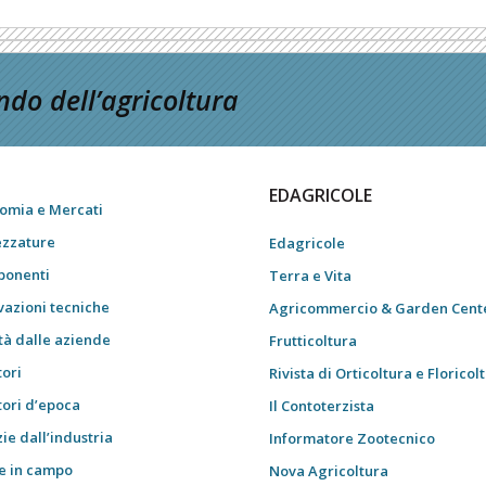
do dell’agricoltura
EDAGRICOLE
omia e Mercati
ezzature
Edagricole
onenti
Terra e Vita
vazioni tecniche
Agricommercio & Garden Cent
tà dalle aziende
Frutticoltura
tori
Rivista di Orticoltura e Floricol
tori d’epoca
Il Contoterzista
ie dall’industria
Informatore Zootecnico
e in campo
Nova Agricoltura