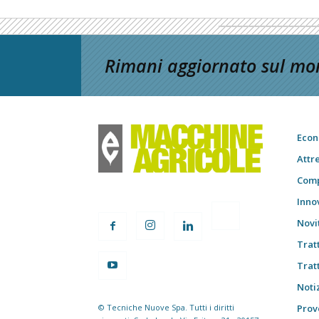
Rimani aggiornato sul mon
Econ
Attr
Comp
Inno
Novi
Trat
Trat
Notiz
© Tecniche Nuove Spa. Tutti i diritti
Prov