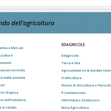
do dell’agricoltura
EDAGRICOLE
omia e Mercati
ezzature
Edagricole
onenti
Terra e Vita
vazioni tecniche
Agricommercio & Garden Cent
tà dalle aziende
Frutticoltura
tori
Rivista di Orticoltura e Floricol
tori d’epoca
Il Contoterzista
ie dall’industria
Informatore Zootecnico
e in campo
Nova Agricoltura