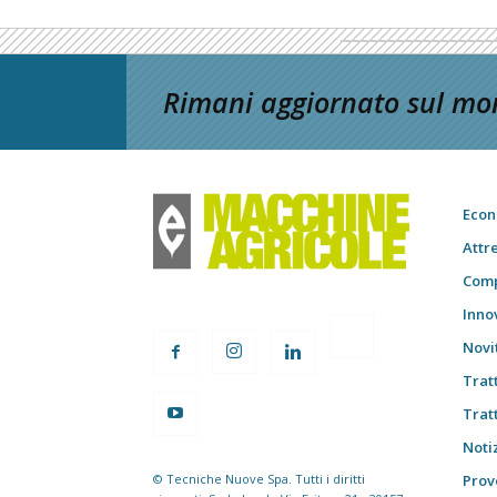
Rimani aggiornato sul mon
Econ
Attr
Comp
Inno
Novi
Trat
Trat
Notiz
© Tecniche Nuove Spa. Tutti i diritti
Prov