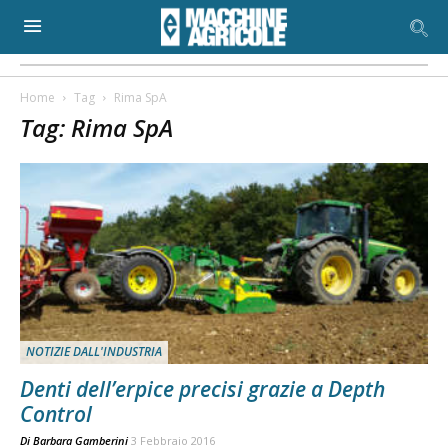
Home
Tag
Rima SpA
Tag: Rima SpA
NOTIZIE DALL'INDUSTRIA
Denti dell’erpice precisi grazie a Depth
Control
Di
Barbara Gamberini
3 Febbraio 2016