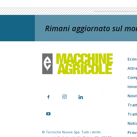
Rimani aggiornato sul mon
Econ
Attr
Comp
Inno
Novi
Trat
Trat
Notiz
© Tecniche Nuove Spa. Tutti i diritti
Prov