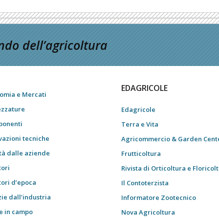
do dell’agricoltura
EDAGRICOLE
omia e Mercati
ezzature
Edagricole
onenti
Terra e Vita
vazioni tecniche
Agricommercio & Garden Cent
tà dalle aziende
Frutticoltura
tori
Rivista di Orticoltura e Floricol
tori d’epoca
Il Contoterzista
ie dall’industria
Informatore Zootecnico
e in campo
Nova Agricoltura