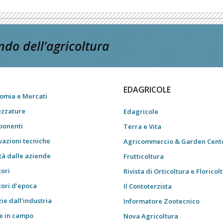
do dell’agricoltura
EDAGRICOLE
omia e Mercati
ezzature
Edagricole
onenti
Terra e Vita
vazioni tecniche
Agricommercio & Garden Cent
tà dalle aziende
Frutticoltura
tori
Rivista di Orticoltura e Floricol
tori d’epoca
Il Contoterzista
ie dall’industria
Informatore Zootecnico
e in campo
Nova Agricoltura