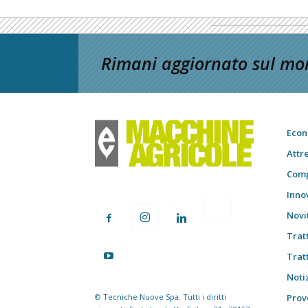
Rimani aggiornato sul mon
Econ
Attr
Comp
Inno
Novi
Trat
Trat
Notiz
© Tecniche Nuove Spa. Tutti i diritti
Prov