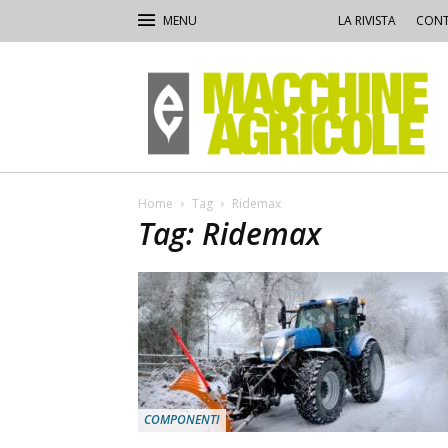
LA RIVISTA
CONT
Macchine
Agricole
Home
Tag
Ridemax
Tag: Ridemax
COMPONENTI