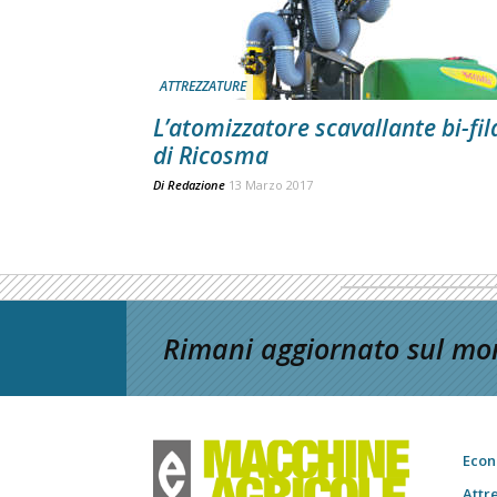
ATTREZZATURE
L’atomizzatore scavallante bi-fil
di Ricosma
Di
Redazione
13 Marzo 2017
Rimani aggiornato sul mon
Econ
Attr