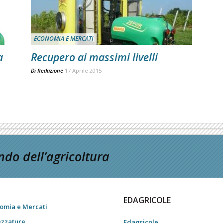
ECONOMIA E MERCATI
a
Recupero ai massimi livelli
Di
Redazione
17 Aprile 2015
do dell’agricoltura
EDAGRICOLE
omia e Mercati
ezzature
Edagricole