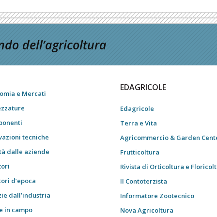
do dell’agricoltura
EDAGRICOLE
omia e Mercati
ezzature
Edagricole
onenti
Terra e Vita
vazioni tecniche
Agricommercio & Garden Cent
tà dalle aziende
Frutticoltura
tori
Rivista di Orticoltura e Floricol
tori d’epoca
Il Contoterzista
ie dall’industria
Informatore Zootecnico
e in campo
Nova Agricoltura