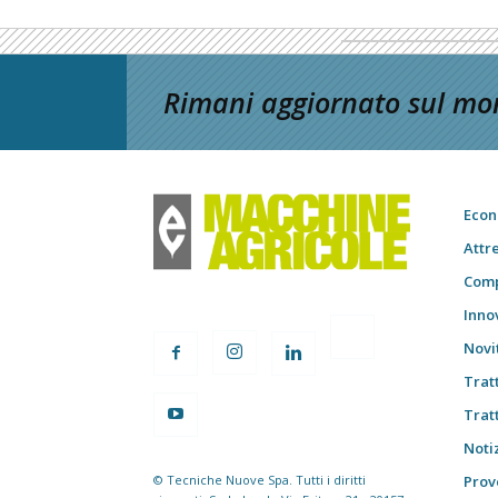
Rimani aggiornato sul mon
Econ
Attr
Comp
Inno
Novi
Trat
Trat
Notiz
© Tecniche Nuove Spa. Tutti i diritti
Prov