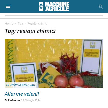
Home
Tag
Residui chimici
Tag: residui chimici
ECONOMIA E MERCATI
Allarme veleni!
Di
Redazione
28 Maggio 2014