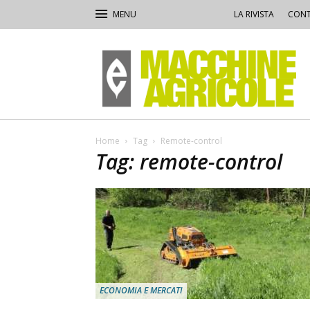
LA RIVISTA
CONT
Macchine
Agricole
Home
Tag
Remote-control
Tag: remote-control
ECONOMIA E MERCATI