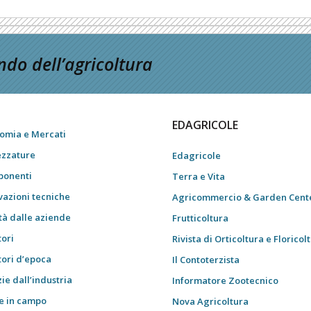
do dell’agricoltura
EDAGRICOLE
omia e Mercati
ezzature
Edagricole
onenti
Terra e Vita
vazioni tecniche
Agricommercio & Garden Cent
tà dalle aziende
Frutticoltura
tori
Rivista di Orticoltura e Floricol
tori d’epoca
Il Contoterzista
ie dall’industria
Informatore Zootecnico
e in campo
Nova Agricoltura