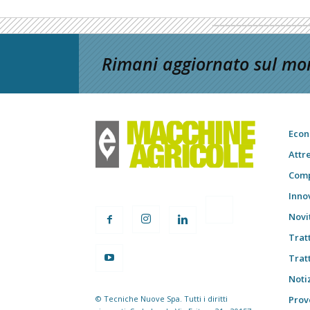
Rimani aggiornato sul mon
Econ
Attr
Comp
Inno
Novi
Trat
Trat
Notiz
© Tecniche Nuove Spa. Tutti i diritti
Prov