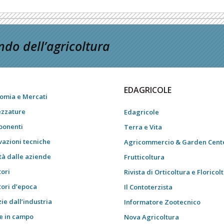
do dell’agricoltura
EDAGRICOLE
omia e Mercati
ezzature
Edagricole
onenti
Terra e Vita
vazioni tecniche
Agricommercio & Garden Cent
tà dalle aziende
Frutticoltura
tori
Rivista di Orticoltura e Floricol
tori d’epoca
Il Contoterzista
ie dall’industria
Informatore Zootecnico
e in campo
Nova Agricoltura