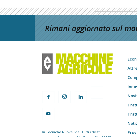
Rimani aggiornato sul mon
Econ
Attr
Comp
Inno
Novi
Trat
Trat
Notiz
© Tecniche Nuove Spa. Tutti i diritti
Prov