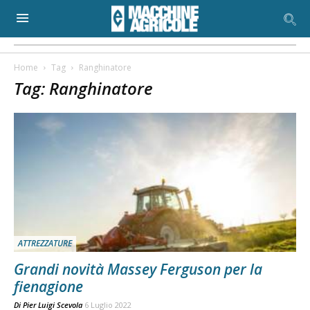
Home
Tag
Ranghinatore
Tag: Ranghinatore
ATTREZZATURE
Grandi novità Massey Ferguson per la
fienagione
Di
Pier Luigi Scevola
6 Luglio 2022