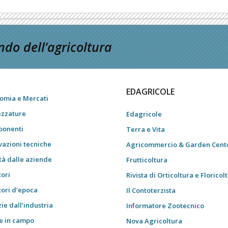
do dell’agricoltura
EDAGRICOLE
omia e Mercati
ezzature
Edagricole
onenti
Terra e Vita
vazioni tecniche
Agricommercio & Garden Cent
tà dalle aziende
Frutticoltura
tori
Rivista di Orticoltura e Floricol
tori d’epoca
Il Contoterzista
ie dall’industria
Informatore Zootecnico
e in campo
Nova Agricoltura