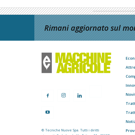
Rimani aggiornato sul mon
Econ
Attr
Comp
Inno
Novi
Trat
Trat
Notiz
© Tecniche Nuove Spa. Tutti i diritti
Prov