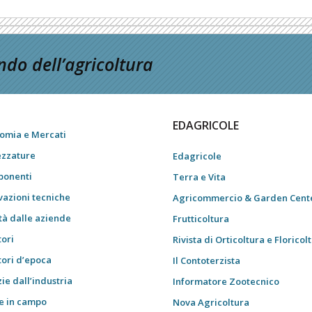
do dell’agricoltura
EDAGRICOLE
omia e Mercati
ezzature
Edagricole
onenti
Terra e Vita
vazioni tecniche
Agricommercio & Garden Cent
tà dalle aziende
Frutticoltura
tori
Rivista di Orticoltura e Floricol
tori d’epoca
Il Contoterzista
ie dall’industria
Informatore Zootecnico
e in campo
Nova Agricoltura