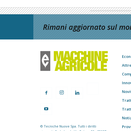
Rimani aggiornato sul mon
Econ
Attr
Comp
Inno
Novi
Trat
Trat
Notiz
© Tecniche Nuove Spa. Tutti i diritti
Prov