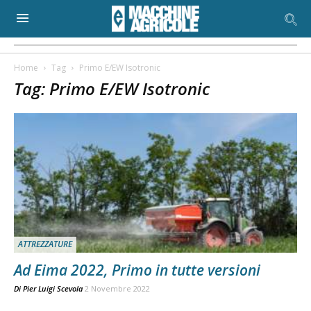
Home
Tag
Primo E/EW Isotronic
Tag: Primo E/EW Isotronic
ATTREZZATURE
Ad Eima 2022, Primo in tutte versioni
Di
Pier Luigi Scevola
2 Novembre 2022