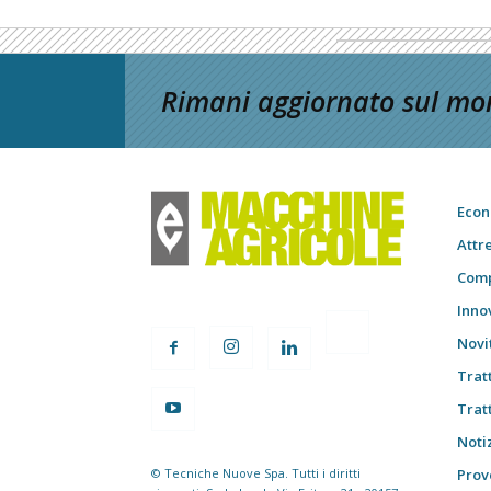
Rimani aggiornato sul mon
Econ
Attr
Comp
Inno
Novi
Trat
Trat
Notiz
© Tecniche Nuove Spa. Tutti i diritti
Prov