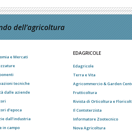
do dell’agricoltura
EDAGRICOLE
omia e Mercati
ezzature
Edagricole
onenti
Terra e Vita
vazioni tecniche
Agricommercio & Garden Cent
tà dalle aziende
Frutticoltura
tori
Rivista di Orticoltura e Floricol
tori d’epoca
Il Contoterzista
ie dall’industria
Informatore Zootecnico
e in campo
Nova Agricoltura