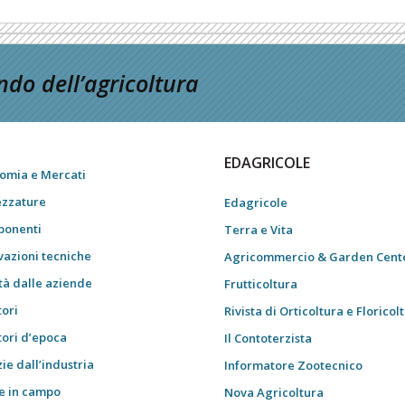
do dell’agricoltura
EDAGRICOLE
omia e Mercati
ezzature
Edagricole
onenti
Terra e Vita
vazioni tecniche
Agricommercio & Garden Cent
tà dalle aziende
Frutticoltura
tori
Rivista di Orticoltura e Floricol
tori d’epoca
Il Contoterzista
ie dall’industria
Informatore Zootecnico
e in campo
Nova Agricoltura