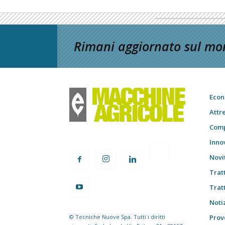
Rimani aggiornato sul mon
Econ
Attr
Comp
Inno
Novi
Trat
Trat
Notiz
© Tecniche Nuove Spa. Tutti i diritti
Prov