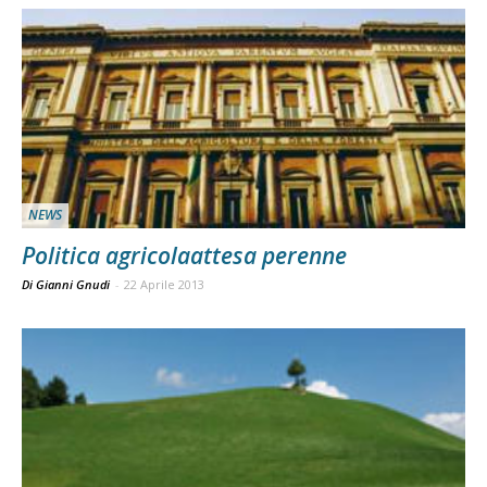
NEWS
Politica agricolaattesa perenne
Di Gianni Gnudi
-
22 Aprile 2013