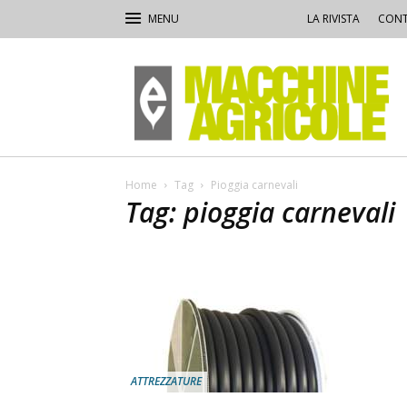
LA RIVISTA
CONT
Macchine
Agricole
Home
Tag
Pioggia carnevali
Tag: pioggia carnevali
ATTREZZATURE