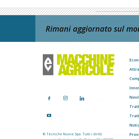
Rimani aggiornato sul mon
Econ
Attr
Comp
Inno
Novi
Trat
Trat
Notiz
© Tecniche Nuove Spa. Tutti i diritti
Prov