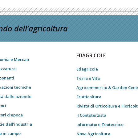
do dell’agricoltura
EDAGRICOLE
omia e Mercati
ezzature
Edagricole
onenti
Terra e Vita
vazioni tecniche
Agricommercio & Garden Cent
tà dalle aziende
Frutticoltura
tori
Rivista di Orticoltura e Floricol
tori d’epoca
Il Contoterzista
ie dall’industria
Informatore Zootecnico
e in campo
Nova Agricoltura