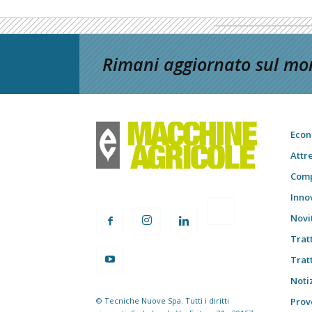
Rimani aggiornato sul mon
Econ
Attr
Comp
Inno
Novi
Trat
Trat
Notiz
© Tecniche Nuove Spa. Tutti i diritti
Prov