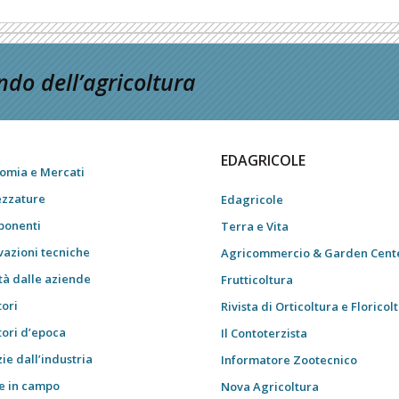
do dell’agricoltura
EDAGRICOLE
omia e Mercati
ezzature
Edagricole
onenti
Terra e Vita
vazioni tecniche
Agricommercio & Garden Cent
tà dalle aziende
Frutticoltura
tori
Rivista di Orticoltura e Floricol
tori d’epoca
Il Contoterzista
ie dall’industria
Informatore Zootecnico
e in campo
Nova Agricoltura