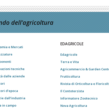
do dell’agricoltura
EDAGRICOLE
omia e Mercati
ezzature
Edagricole
onenti
Terra e Vita
vazioni tecniche
Agricommercio & Garden Cent
tà dalle aziende
Frutticoltura
tori
Rivista di Orticoltura e Floricol
tori d’epoca
Il Contoterzista
ie dall’industria
Informatore Zootecnico
e in campo
Nova Agricoltura