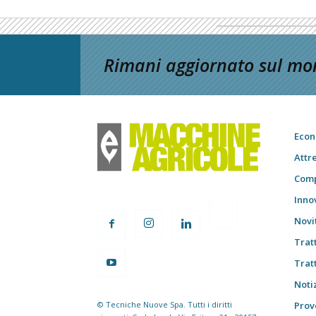
Rimani aggiornato sul mon
Econ
Attr
Comp
Inno
Novi
Trat
Trat
Notiz
© Tecniche Nuove Spa. Tutti i diritti
Prov