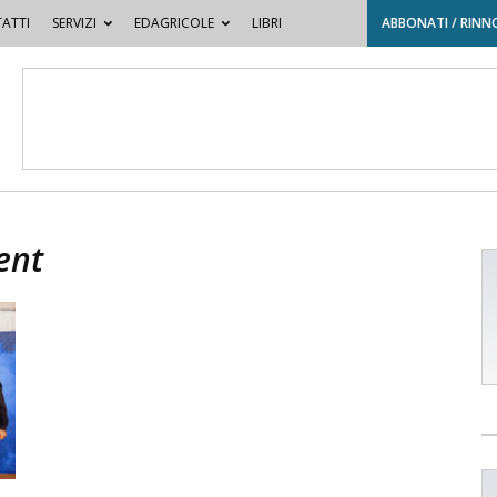
ATTI
SERVIZI
EDAGRICOLE
LIBRI
ABBONATI / RINN
ent