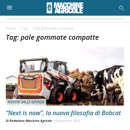
Home
Tag
Pale gommate compatte
Tag: pale gommate compatte
NOVITÀ DALLE AZIENDE
“Next is now”, la nuova filosofia di Bobcat
Di
Redazione Macchine Agricole
5 Novembre 2020