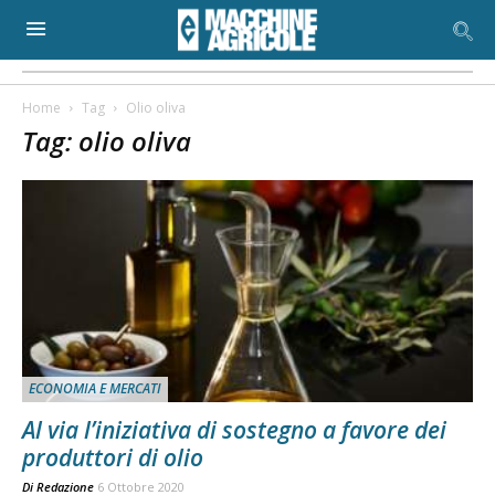
Home
Tag
Olio oliva
Tag: olio oliva
ECONOMIA E MERCATI
Al via l’iniziativa di sostegno a favore dei
produttori di olio
Di
Redazione
6 Ottobre 2020