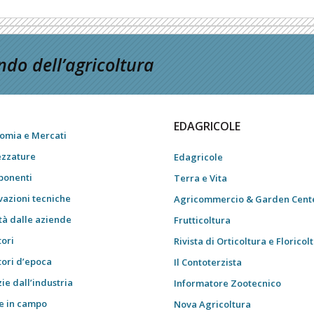
do dell’agricoltura
EDAGRICOLE
omia e Mercati
ezzature
Edagricole
onenti
Terra e Vita
vazioni tecniche
Agricommercio & Garden Cent
tà dalle aziende
Frutticoltura
tori
Rivista di Orticoltura e Floricol
tori d’epoca
Il Contoterzista
ie dall’industria
Informatore Zootecnico
e in campo
Nova Agricoltura