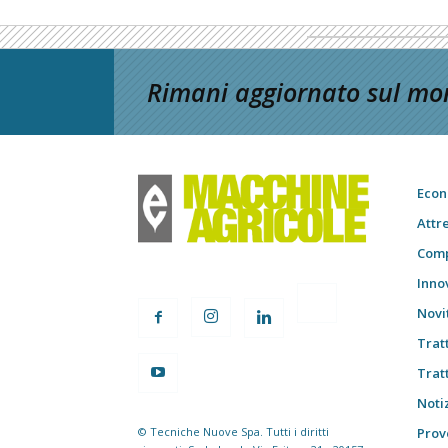
Rimani aggiornato sul mon
Econ
Attr
Comp
Inno
Novi
Trat
Trat
Notiz
© Tecniche Nuove Spa. Tutti i diritti
Prov