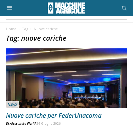
Home
Tag
Nuove cariche
Tag: nuove cariche
NEWS
Nuove cariche per FederUnacoma
Di
Alessandro Fioriti
24 Giugno 2026