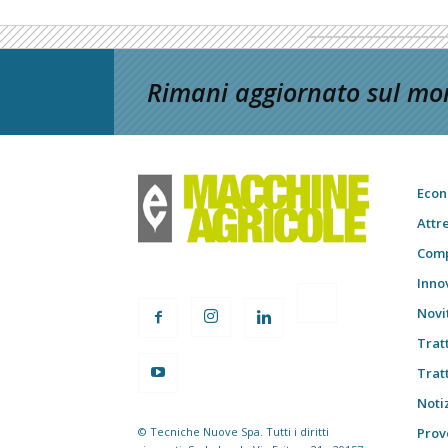
Rimani aggiornato sul mon
Econ
Attr
Comp
Inno
Novi
Trat
Trat
Notiz
© Tecniche Nuove Spa. Tutti i diritti
Prov