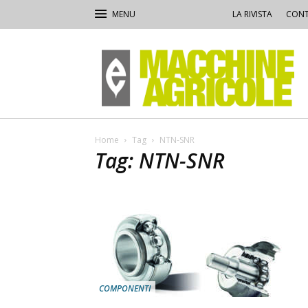
LA RIVISTA
CONT
Macchine
Agricole
Home
Tag
NTN-SNR
Tag: NTN-SNR
COMPONENTI