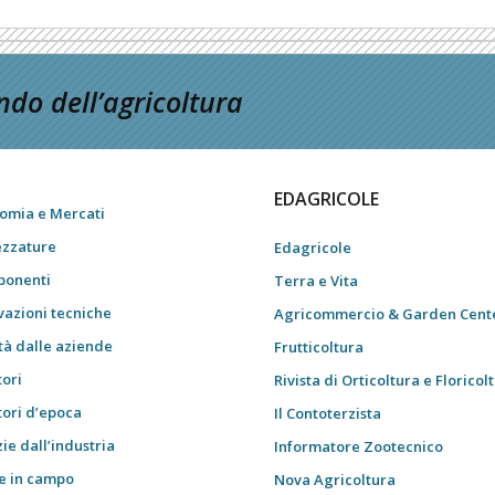
do dell’agricoltura
EDAGRICOLE
omia e Mercati
ezzature
Edagricole
onenti
Terra e Vita
vazioni tecniche
Agricommercio & Garden Cent
tà dalle aziende
Frutticoltura
tori
Rivista di Orticoltura e Floricol
tori d’epoca
Il Contoterzista
ie dall’industria
Informatore Zootecnico
e in campo
Nova Agricoltura